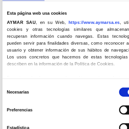
Esta página web usa cookies
AYMAR SAU
, en su Web,
https://www.aymarsa.es
, uti
23.06.2026
cookies y otras tecnologías similares que almacena
Reconnaissance de notre
recuperan información cuando navegas. Estas tecnolog
engagement en faveur de la
pueden servir para finalidades diversas, como reconocer a
sécurité et de la prévention
usuario y obtener información de sus hábitos de navegaci
Los usos concretos que hacemos de estas tecnologías
describen en la información de la Política de Cookies.
En esta web, disponemos de cookies propias y de terce
para el acceso y registro al formulario de los usuarios.
Selección
información sobre las cookies la recibirá en el Botón de
M
Necesarias
de
INFORMACIÓN
, en la Política de Cookies.
consentimiento
27.05.2026
Nouveau béton léger HLE25
Preferencias
En atención al uso de las cookies aprobada en el mes de j
de 2023, con los criterios del Comité Europeo en Protecció
Datos, (CEPD), por el RGPD-UE-2016/679, LSSI-
Estadística