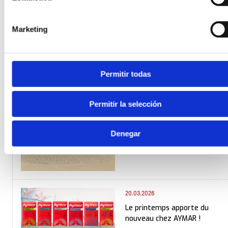
2002/21/CE, actualización, 09/05/2023,
solicitamos
consentimiento para el uso de cookies en nuestra web/A
Marketing
Permitir todas
20.03.2026
Granulats certifiés et
Permitir la selección
conformes : sans matériaux
NORM
Denegar
20.03.2026
Le printemps apporte du
nouveau chez AYMAR !