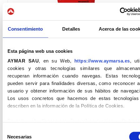
Hidromar Flex
Consentimiento
Detalles
Acerca de las cook
Esta página web usa cookies
AYMAR SAU
, en su Web,
https://www.aymarsa.es
, uti
cookies y otras tecnologías similares que almacena
recuperan información cuando navegas. Estas tecnolog
EMPRESA
PRODUCTOS
ACTUALIDAD
pueden servir para finalidades diversas, como reconocer a
Quiénes somos
Mortero de
Visita de los
usuario y obtener información de sus hábitos de navegaci
Albañilería
alumnos de 1º de
Procesos
Los usos concretos que hacemos de estas tecnologías
bachillerato del
Productivos
Hormigón seco
describen en la información de la Política de Cookies.
Instituto Baix
Sostenibilidad
Revestimientos
Montseny
En esta web, disponemos de cookies propias y de terce
Certificados
Mortero 3D
Avances en los
para el acceso y registro al formulario de los usuarios.
Selección
objetivos para el
Calidad e I+D+i
Adhesivo
información sobre las cookies la recibirá en el Botón de
M
Necesarias
de
desarrollo sostenible
cementoso