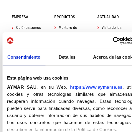
EMPRESA
PRODUCTOS
ACTUALIDAD
Quiénes somos
Mortero de
Visita de los
Albañilería
alumnos de 1º de
Procesos
bachillerato del
Productivos
Hormigón seco
Instituto Baix
Sostenibilidad
Revestimientos
Montseny
Consentimiento
Detalles
Acerca de las cook
Certificados
Mortero 3D
Avances en los
objetivos para el
Calidad e I+D+i
Adhesivo
desarrollo sostenible
cementoso
Esta página web usa cookies
Cláusula de
Declaraciones
igualdad y Ética
Pavimentos y
AYMAR SAU
, en su Web,
https://www.aymarsa.es
, uti
Ambientales de
recrecidos
cookies y otras tecnologías similares que almacena
Productos (DAP) par
Impermeabilizantes
recuperan información cuando navegas. Estas tecnolog
Triturados de mármo
pueden servir para finalidades diversas, como reconocer a
Reparación y
Presentamos un
usuario y obtener información de sus hábitos de navegaci
anclaje
nuevo logo
Los usos concretos que hacemos de estas tecnologías
Imprimaciones y
Estrategia de
describen en la información de la Política de Cookies.
pinturas