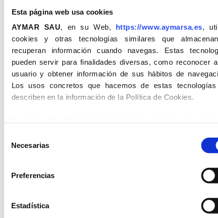
Esta página web usa cookies
AYMAR SAU
, en su Web,
https://www.aymarsa.es
, uti
cookies y otras tecnologías similares que almacena
recuperan información cuando navegas. Estas tecnolog
pueden servir para finalidades diversas, como reconocer a
usuario y obtener información de sus hábitos de navegaci
Adigrout
Mortero Pasivador
Los usos concretos que hacemos de estas tecnologías
describen en la información de la Política de Cookies.
En esta web, disponemos de cookies propias y de terce
para el acceso y registro al formulario de los usuarios.
Selección
información sobre las cookies la recibirá en el Botón de
M
Necesarias
de
INFORMACIÓN
, en la Política de Cookies.
consentimiento
Preferencias
En atención al uso de las cookies aprobada en el mes de j
EMPRESA
PRODUCTOS
ACTUALIDAD
de 2023, con los criterios del Comité Europeo en Protecció
Quiénes somos
Mortero de
Visita de los
Datos, (CEPD), por el RGPD-UE-2016/679, LSSI-
Estadística
Albañilería
alumnos de 1º de
Procesos
2002/21/CE, actualización, 09/05/2023,
solicitamos