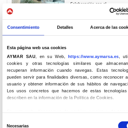
Colaboración con el
Ayuntamiento de Gualba para
el suministro de agua a la
población
Consentimiento
Detalles
Acerca de las cook
28.11.2023
Visita práctica de Ingeniería
Esta página web usa cookies
del Terreno de los alumnos de
AYMAR SAU
, en su Web,
https://www.aymarsa.es
, uti
Ingeniería de Minas (UPC
cookies y otras tecnologías similares que almacena
Manresa - EPSEM) y de la
Escola de Sobrestants d'Obre
recuperan información cuando navegas. Estas tecnolog
Públiques.
pueden servir para finalidades diversas, como reconocer a
usuario y obtener información de sus hábitos de navegaci
Los usos concretos que hacemos de estas tecnologías
31.10.2023
describen en la información de la Política de Cookies.
Aplicación de la IA en los
procesos operativos
En esta web, disponemos de cookies propias y de terce
para el acceso y registro al formulario de los usuarios.
Selección
información sobre las cookies la recibirá en el Botón de
M
Necesarias
de