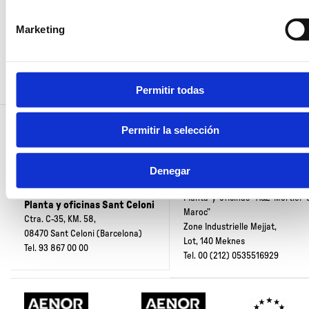
el Ayuntamiento de
consentimiento para el uso de cookies en nuestra web/A
mármol
Gualba para el
Marketing
suministro de agua a
Áridos
la población
ornamentales
Accesorios
Permitir todas
Permitir la selección
Denegar
Planta y oficinas “A&Z Mortier 
Planta y oficinas Sant Celoni
Maroc”
Ctra. C-35, KM. 58,
Zone Industrielle Mejjat,
08470 Sant Celoni (Barcelona)
Lot, 140 Meknes
Tel.
93 867 00 00
Tel.
00 (212) 0535516929