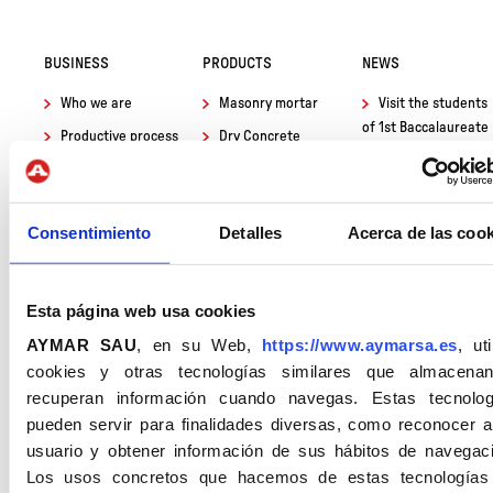
BUSINESS
PRODUCTS
NEWS
Who we are
Masonry mortar
Visit the students
of 1st Baccalaureate
Productive process
Dry Concrete
of the Institut Baix
Sustainability
Coatings
Montseny
Certifications
3D Mortar
Environmental
Consentimiento
Detalles
Acerca de las cook
product declarations
Quality and I+D+i
Cementitious
(DAP) for Marble
adhesive
Equality clause and
Triturats
ethics
Paving and screeds
Esta página web usa cookies
Progress on the
Impermeabilizers
objectives for
AYMAR SAU
, en su Web,
https://www.aymarsa.es
, uti
Repair and anchor
sustainable
cookies y otras tecnologías similares que almacena
development
Prints and
recuperan información cuando navegas. Estas tecnolog
paintings
Introduce a new
pueden servir para finalidades diversas, como reconocer a
logo
usuario y obtener información de sus hábitos de navegaci
Joints
Los usos concretos que hacemos de estas tecnologías
Sustainability
Crushed marble