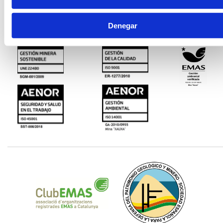
Tel.
93 867 00 00
Tel.
00 (212) 0535516929
Denegar