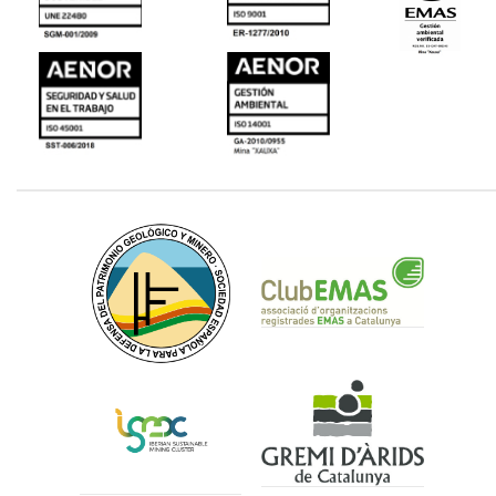
Planta i oficines “A
Planta i oficines Sant Celoni
Mortier du Maroc”
Ctra. C-35, KM. 58,
Zone Industrielle Mejjat,
08470 Sant Celoni (Barcelona)
Lot, 140 Meknes
Tel.
93 867 00 00
Tel.
00 (212) 0535516929