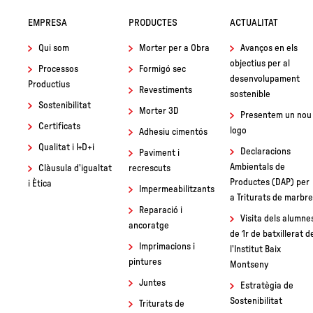
2023
EMPRESA
PRODUCTES
ACTUALITAT
Qui som
Morter per a Obra
Avanços en els
objectius per al
Processos
Formigó sec
desenvolupament
Productius
Revestiments
sostenible
Sostenibilitat
Morter 3D
Presentem un nou
Certificats
logo
Adhesiu cimentós
Qualitat i I+D+i
Declaracions
Paviment i