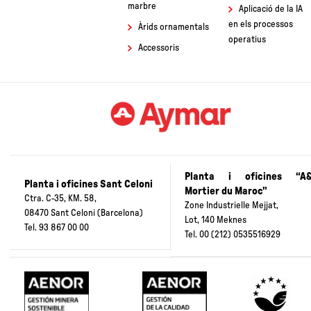
Ambientals de
Clàusula d'igualtat
recrescuts
Productes (DAP) per
i Ètica
Impermeabilitzants
a Triturats de marbr
Reparació i
Visita dels alumne
ancoratge
de 1r de batxillerat d
Imprimacions i
l'Institut Baix
pintures
Montseny
Juntes
Estratègia de
Sostenibilitat
Triturats de
marbre
Aplicació de la IA
en els processos
Àrids ornamentals
operatius
Accessoris