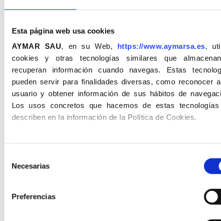
Visita educativa a la mina
XAUXA. Divulgació de la
Esta página web usa cookies
mineria sostenible
AYMAR SAU
, en su Web,
https://www.aymarsa.es
, uti
cookies y otras tecnologías similares que almacena
02.10.2025
recuperan información cuando navegas. Estas tecnolog
Estrenem Rebranding!
pueden servir para finalidades diversas, como reconocer a
usuario y obtener información de sus hábitos de navegaci
Los usos concretos que hacemos de estas tecnologías
describen en la información de la Política de Cookies.
En esta web, disponemos de cookies propias y de terce
10.09.2025
para el acceso y registro al formulario de los usuarios.
Selección
A Aymar Promovem la
información sobre las cookies la recibirá en el Botón de
M
Necesarias
de
Sensibilitat en Matèria de
INFORMACIÓN
, en la Política de Cookies.
Diversitat LGTBIQ+
consentimiento
Preferencias
En atención al uso de las cookies aprobada en el mes de j
de 2023, con los criterios del Comité Europeo en Protecció
01.08.2025