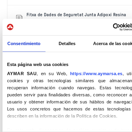
Fitxa de Dades de Seguretat Junta Adipoxi Resina
(FDS)
Fitxa de Dades de Seguretat Junta Adipoxi
Consentimiento
Detalles
Acerca de las cook
Enduridor (FDS)
Esta página web usa cookies
AYMAR SAU
, en su Web,
https://www.aymarsa.es
, uti
Productes relacionats
cookies y otras tecnologías similares que almacena
recuperan información cuando navegas. Estas tecnolog
pueden servir para finalidades diversas, como reconocer a
usuario y obtener información de sus hábitos de navegaci
Los usos concretos que hacemos de estas tecnologías
describen en la información de la Política de Cookies.
En esta web, disponemos de cookies propias y de terce