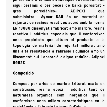
sigui ceràmic o per peces de baixa porositat -
gres porcelánico-. ADIPOXI que
subministra
Aymar SAU
és un material de
rejuntat de resines reactives acord amb la norma
EN 13888 dissenyat i fabricat amb marbre, resina
reactiva i additius especials que li confereixen
unes propietats que situen el producte a la
topologia de material de rejuntat millorat amb
una alta resistència a l'abrasió i química amb un
lliscament nul i absorció d'aigua reduïda. Adipoxi
RGR2T.
Composició
Compost per àrids de marbre triturat usats en
construcció, resina epoxi i additius tant de
naturalesa orgànica com inorgànica que li
confereixen unes millors característiques en la
resistència a l'abrasió i absorció d'aigua.