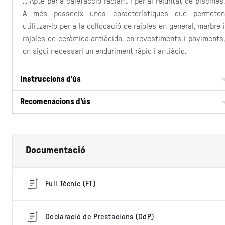
... Apte per a calefacció radiant i per al rejuntat de piscines.
A més posseeix unes característiques que permeten
utilitzar-lo per a la col·locació de rajoles en general, marbre i
rajoles de ceràmica antiàcida, en revestiments i paviments,
on sigui necessari un enduriment ràpid i antiàcid.
Instruccions d'ús
Recomenacions d'ús
Documentació
Full Tècnic (FT)
Declaració de Prestacions (DdP)