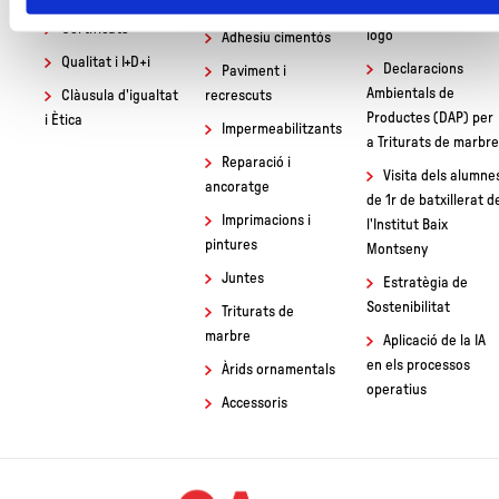
Morter 3D
Presentem un nou
Certificats
logo
Adhesiu cimentós
Qualitat i I+D+i
Declaracions
Paviment i
Ambientals de
Clàusula d'igualtat
recrescuts
Productes (DAP) per
i Ètica
Impermeabilitzants
a Triturats de marbr
Reparació i
Visita dels alumne
ancoratge
de 1r de batxillerat d
Imprimacions i
l'Institut Baix
pintures
Montseny
Juntes
Estratègia de
Sostenibilitat
Triturats de
marbre
Aplicació de la IA
en els processos
Àrids ornamentals
operatius
Accessoris